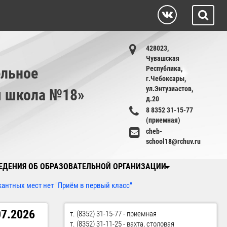
428023,
Чувашская
льное
Республика,
г.Чебоксары,
ул.Энтузиастов,
я школа №18»
д.20
8 8352 31-15-77
(приемная)
cheb-
school18@rchuv.ru
ЕДЕНИЯ ОБ ОБРАЗОВАТЕЛЬНОЙ ОРГАНИЗАЦИИ
т нет "Приём в первый класс"
07.2026
т. (8352) 31-15-77 - приемная
т. (8352) 31-11-25 - вахта, столовая