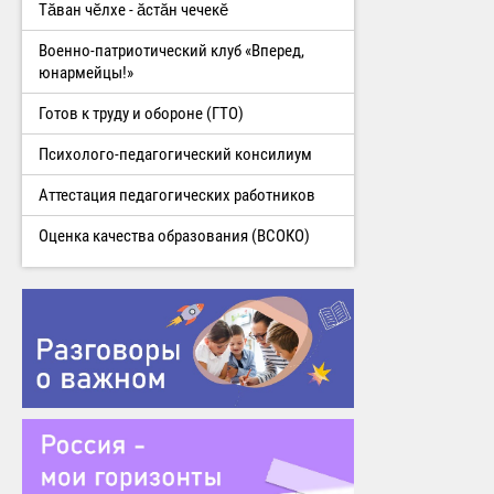
Тăван чĕлхе - ăстăн чечекĕ
Военно-патриотический клуб «Вперед,
юнармейцы!»
Готов к труду и обороне (ГТО)
Психолого-педагогический консилиум
Аттестация педагогических работников
Оценка качества образования (ВСОКО)