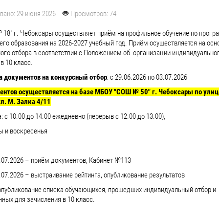
вано: 29 июня 2026
Просмотров: 74
18" г. Чебоксары осуществляет приём на профильное обучение по прог
его образования на 2026-2027 учебный год. Приём осуществляется на осн
ого отбора в соответствии с Положением об организации индивидуально
в 10 класс.
а документов на конкурсный отбор
: с 29.06.2026 по 03.07.2026
нтов осуществляется на базе МБОУ "СОШ № 50" г. Чебоксары по улице
л. М. Залка 4/11
 с 10.00 до 14.00 ежедневно (перерыв с 12.00 до 13.00),
ы и воскресенья
3.07.2026 – приём документов, Кабинет №113
.07.2026 – выстраивание рейтинга, опубликование результатов
 опубликование списка обучающихся, прошедших индивидуальный отбор и
ных для зачисления в 10 класс.