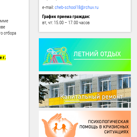
e-mail:
cheb-school18@rchuv.ru
График приема граждан:
рамме
вт, чт: 15.00 – 17.00 часов
ове
го отбора
 г.