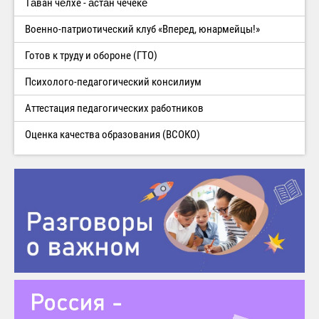
Тăван чĕлхе - ăстăн чечекĕ
Военно-патриотический клуб «Вперед, юнармейцы!»
Готов к труду и обороне (ГТО)
Психолого-педагогический консилиум
Аттестация педагогических работников
Оценка качества образования (ВСОКО)