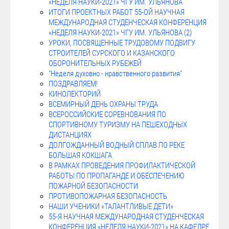
«НЕДЕЛЯ НАУКИ-2021» ЧГУ ИМ. УЛЬЯНОВА
ИТОГИ ПРОЕКТНЫХ РАБОТ 55-ОЙ НАУЧНАЯ
МЕЖДУНАРОДНАЯ СТУДЕНЧЕСКАЯ КОНФЕРЕНЦИЯ
«НЕДЕЛЯ НАУКИ-2021» ЧГУ ИМ. УЛЬЯНОВА (2)
УРОКИ, ПОСВЯЩЕННЫЕ ТРУДОВОМУ ПОДВИГУ
СТРОИТЕЛЕЙ СУРСКОГО И КАЗАНСКОГО
ОБОРОНИТЕЛЬНЫХ РУБЕЖЕЙ
"Неделя духовно - нравственного развития"
ПОЗДРАВЛЯЕМ!
КИНОЛЕКТОРИЙ
ВСЕМИРНЫЙ ДЕНЬ ОХРАНЫ ТРУДА
ВСЕРОССИЙСКИЕ СОРЕВНОВАНИЯ ПО
СПОРТИВНОМУ ТУРИЗМУ НА ПЕШЕХОДНЫХ
ДИСТАНЦИЯХ
ДОЛГОЖДАННЫЙ ВОДНЫЙ СПЛАВ ПО РЕКЕ
БОЛЬШАЯ КОКШАГА
В РАМКАХ ПРОВЕДЕНИЯ ПРОФИЛАКТИЧЕСКОЙ
РАБОТЫ ПО ПРОПАГАНДЕ И ОБЕСПЕЧЕНИЮ
ПОЖАРНОЙ БЕЗОПАСНОСТИ
ПРОТИВОПОЖАРНАЯ БЕЗОПАСНОСТЬ
НАШИ УЧЕНИКИ «ТАЛАНТЛИВЫЕ ДЕТИ»
55-Я НАУЧНАЯ МЕЖДУНАРОДНАЯ СТУДЕНЧЕСКАЯ
КОНФЕРЕНЦИЯ «НЕДЕЛЯ НАУКИ-2021» НА КАФЕДРЕ