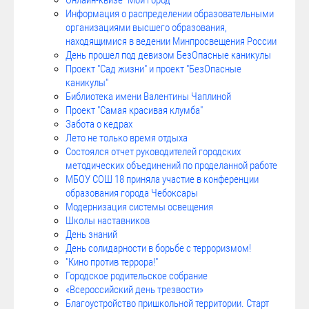
Онлайн-квизе "Мой город"
Информация о распределении образовательными
организациями высшего образования,
находящимися в ведении Минпросвещения России
День прошел под девизом БезОпасные каникулы
Проект "Сад жизни" и проект "БезОпасные
каникулы"
Библиотека имени Валентины Чаплиной
Проект "Самая красивая клумба"
Забота о кедрах
Лето не только время отдыха
Состоялся отчет руководителей городских
методических объединений по проделанной работе
МБОУ СОШ 18 приняла участие в конференции
образования города Чебоксары
Модернизация системы освещения
Школы наставников
День знаний
День солидарности в борьбе с терроризмом!
"Кино против террора!"
Городское родительское собрание
«Всероссийский день трезвости»
Благоустройство пришкольной территории. Старт