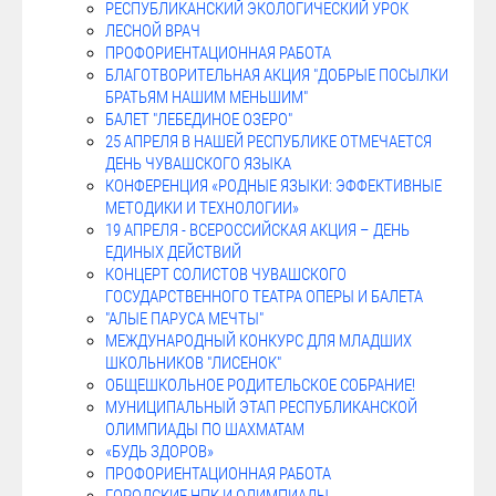
РЕСПУБЛИКАНСКИЙ ЭКОЛОГИЧЕСКИЙ УРОК
ЛЕСНОЙ ВРАЧ
ПРОФОРИЕНТАЦИОННАЯ РАБОТА
БЛАГОТВОРИТЕЛЬНАЯ АКЦИЯ "ДОБРЫЕ ПОСЫЛКИ
БРАТЬЯМ НАШИМ МЕНЬШИМ"
БАЛЕТ "ЛЕБЕДИНОЕ ОЗЕРО"
25 АПРЕЛЯ В НАШЕЙ РЕСПУБЛИКЕ ОТМЕЧАЕТСЯ
ДЕНЬ ЧУВАШСКОГО ЯЗЫКА
КОНФЕРЕНЦИЯ «РОДНЫЕ ЯЗЫКИ: ЭФФЕКТИВНЫЕ
МЕТОДИКИ И ТЕХНОЛОГИИ»
19 АПРЕЛЯ - ВСЕРОССИЙСКАЯ АКЦИЯ – ДЕНЬ
ЕДИНЫХ ДЕЙСТВИЙ
КОНЦЕРТ СОЛИСТОВ ЧУВАШСКОГО
ГОСУДАРСТВЕННОГО ТЕАТРА ОПЕРЫ И БАЛЕТА
"АЛЫЕ ПАРУСА МЕЧТЫ"
МЕЖДУНАРОДНЫЙ КОНКУРС ДЛЯ МЛАДШИХ
ШКОЛЬНИКОВ "ЛИСЕНОК"
ОБЩЕШКОЛЬНОЕ РОДИТЕЛЬСКОЕ СОБРАНИЕ!
МУНИЦИПАЛЬНЫЙ ЭТАП РЕСПУБЛИКАНСКОЙ
ОЛИМПИАДЫ ПО ШАХМАТАМ
«БУДЬ ЗДОРОВ»
ПРОФОРИЕНТАЦИОННАЯ РАБОТА