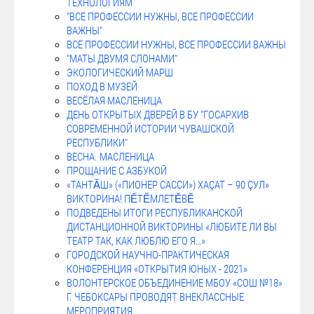
ТЕХНОЛОГИЯМ
"ВСЕ ПРОФЕССИИ НУЖНЫ, ВСЕ ПРОФЕССИИ
ВАЖНЫ"
ВСЕ ПРОФЕССИИ НУЖНЫ, ВСЕ ПРОФЕССИИ ВАЖНЫ
"МАТЫ ДВУМЯ СЛОНАМИ"
ЭКОЛОГИЧЕСКИЙ МАРШ
ПОХОД В МУЗЕЙ
ВЕСЁЛАЯ МАСЛЕНИЦА
ДЕНЬ ОТКРЫТЫХ ДВЕРЕЙ В БУ "ГОСАРХИВ
СОВРЕМЕННОЙ ИСТОРИИ ЧУВАШСКОЙ
РЕСПУБЛИКИ"
ВЕСНА. МАСЛЕНИЦА
ПРОЩАНИЕ С АЗБУКОЙ
«ТАНТĂШ» («ПИОНЕР САССИ») ХАÇАТ – 90 ÇУЛ»
ВИКТОРИНА! ПӖТӖМЛЕТӖВӖ
ПОДВЕДЕНЫ ИТОГИ РЕСПУБЛИКАНСКОЙ
ДИСТАНЦИОННОЙ ВИКТОРИНЫ «ЛЮБИТЕ ЛИ ВЫ
ТЕАТР ТАК, КАК ЛЮБЛЮ ЕГО Я…»
ГОРОДСКОЙ НАУЧНО-ПРАКТИЧЕСКАЯ
КОНФЕРЕНЦИЯ «ОТКРЫТИЯ ЮНЫХ - 2021»
ВОЛОНТЕРСКОЕ ОБЪЕДИНЕНИЕ МБОУ «СОШ №18»
Г. ЧЕБОКСАРЫ ПРОВОДЯТ ВНЕКЛАССНЫЕ
МЕРОПРИЯТИЯ