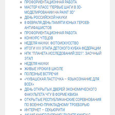
ПРОФОРИЕНТАЦИОННАЯ РАБОТА
МАСТЕР КЛАСС "ПЕРВЫЕ ШАГИ В 3D-
МОДЕЛИРОВАНИИ НА PAINT 3D"
ДЕНЬ РОССИЙСКОЙ НАУКИ
8 ФЕВРАЛЯ ДЕНЬ ПАМЯТИ ЮНЫХ ГЕРОЕВ-
АНТИФАШИСТОВ
ПРОФОРИЕНТАЦИОННАЯ РАБОТА
КОНКУРС ЧТЕЦОВ
НЕДЕЛЯ НАУКИ. ФОТОИСКУССТВО
ИТОГИ VIII ЭТАПА ДЕТСКОГО КУБКА ФЕДЕРАЦИИ
НПК "ПЛАНЕТА ИССЛЕДОВАНИЙ 2021". ЗАОЧНЫЙ
ЭТАП
НЕДЕЛЯ НАУКИ
ЖИВЫЕ УРОКИ В ШКОЛЕ
ПОЛЕЗНЫЕ ВСТРЕЧИ!
«ЧУВАШСКАЯ ЛАСТОЧКА – ЯЗЫКОЗНАНИЕ ДЛЯ
ВСЕХ»
ДЕНЬ ОТКРЫТЫХ ДВЕРЕЙ ЭКОНОМИЧЕСКОГО
ФАКУЛЬТЕТА ЧГУ В ФОРМЕ КВИЗА
ОТКРЫТЫЕ РЕСПУБЛИКАНСКИЕ СОРЕВНОВАНИЯ
ПО ВОЕННО-ПРИКЛАДНОМУ ТРОЕБОРЬЮ
ИНТЕРНЕТ – СЕКЬЮРИТИ