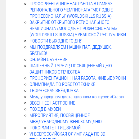
ПРОФОРИЕНТАЦИОННАЯ РАБОТА В РАМКАХ
РЕГИОНАЛЬНОГО ЧЕМПИОНАТА "МОЛОДЫЕ
ПРОФЕССИОНАЛЫ" (WORLDSKILLS RUSSIA)
ЗАКРЫТИЕ ОТКРЫТОГО РЕГИОНАЛЬНОГО
ЧЕМПИОНАТА «МОЛОДЫЕ ПРОФЕССИОНАЛЫ»
(WORLDSKILLS RUSSIA) ЧУВАШСКОЙ РЕСПУБЛИКИ
НОВОСТИ ВЫХОДНОГО ДНЯ
МЫ ПОЗДРАВЛЯЕМ НАШИХ ПАП, ДЕДУШЕК,
БРАТЬЕВ!
ОНЛАЙН ОБУЧЕНИЕ
ШАШЕЧНЫЙ ТУРНИР, ПОСВЯЩЕННЫЙ ДНЮ
ЗАЩИТНИКОВ ОТЕЧЕСТВА
ПРОФОРИЕНТАЦИОНННАЯ РАБОТА. ЖИВЫЕ УРОКИ
ОЛИМПИАДА ПО РОБОТОТЕХНИКЕ
ТВОРЧЕСКАЯ ЗВЁЗДОЧКА
Международном дистанционном конкурсе «Старт»
ВЕСЕННЕЕ НАСТРОЕНИЕ
ПОХОД В МУЗЕЙ
МЕРОПРИЯТИЕ, ПОСВЯЩЕННОЕ
МЕЖДУНАРОДНОМУ ЖЕНСКОМУ ДНЮ
ПОКОРМИТЕ ПТИЦ ЗИМОЙ
VI ВСЕРОССИЙСКАЯ ОЛИМПИАДА ПО 3D