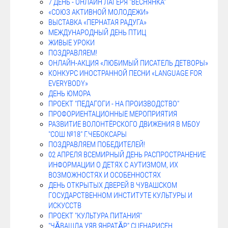
7 ДЕНЬ - ОНЛАЙН ЛАГЕРЯ "ВЕСНЯНКА"
«СОЮЗ АКТИВНОЙ МОЛОДЕЖИ»
ВЫСТАВКА «ПЕРНАТАЯ РАДУГА»
МЕЖДУНАРОДНЫЙ ДЕНЬ ПТИЦ
ЖИВЫЕ УРОКИ
ПОЗДРАВЛЯЕМ!
ОНЛАЙН-АКЦИЯ «ЛЮБИМЫЙ ПИСАТЕЛЬ ДЕТВОРЫ»
КОНКУРС ИНОСТРАННОЙ ПЕСНИ «LANGUAGE FOR
EVERYBODY»
ДЕНЬ ЮМОРА
ПРОЕКТ "ПЕДАГОГИ - НА ПРОИЗВОДСТВО"
ПРОФОРИЕНТАЦИОННЫЕ МЕРОПРИЯТИЯ
РАЗВИТИЕ ВОЛОНТЁРСКОГО ДВИЖЕНИЯ В МБОУ
"СОШ №18" Г.ЧЕБОКСАРЫ
ПОЗДРАВЛЯЕМ ПОБЕДИТЕЛЕЙ!
02 АПРЕЛЯ ВСЕМИРНЫЙ ДЕНЬ РАСПРОСТРАНЕНИЕ
ИНФОРМАЦИИ О ДЕТЯХ С АУТИЗМОМ, ИХ
ВОЗМОЖНОСТЯХ И ОСОБЕННОСТЯХ
ДЕНЬ ОТКРЫТЫХ ДВЕРЕЙ В ЧУВАШСКОМ
ГОСУДАРСТВЕННОМ ИНСТИТУТЕ КУЛЬТУРЫ И
ИСКУССТВ
ПРОЕКТ "КУЛЬТУРА ПИТАНИЯ"
"ЧӐВАШЛА УЯВ ЯНРАТӐР" СЦЕНАРИСЕН