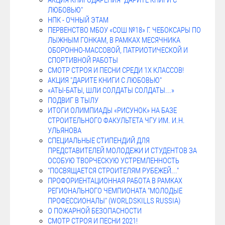
АКЦИЯ КНИГОДАРЕНИЯ "ДАРИТЕ КНИГИ С
ЛЮБОВЬЮ"
НПК - ОЧНЫЙ ЭТАМ
ПЕРВЕНСТВО МБОУ «СОШ №18» Г. ЧЕБОКСАРЫ ПО
ЛЫЖНЫМ ГОНКАМ, В РАМКАХ МЕСЯЧНИКА
ОБОРОННО-МАССОВОЙ, ПАТРИОТИЧЕСКОЙ И
СПОРТИВНОЙ РАБОТЫ
СМОТР СТРОЯ И ПЕСНИ СРЕДИ 1Х КЛАССОВ!
АКЦИЯ "ДАРИТЕ КНИГИ С ЛЮБОВЬЮ"
«АТЫ-БАТЫ, ШЛИ СОЛДАТЫ СОЛДАТЫ...»
ПОДВИГ В ТЫЛУ
ИТОГИ ОЛИМПИАДЫ «РИСУНОК» НА БАЗЕ
СТРОИТЕЛЬНОГО ФАКУЛЬТЕТА ЧГУ ИМ. И.Н.
УЛЬЯНОВА
СПЕЦИАЛЬНЫЕ СТИПЕНДИЙ ДЛЯ
ПРЕДСТАВИТЕЛЕЙ МОЛОДЕЖИ И СТУДЕНТОВ ЗА
ОСОБУЮ ТВОРЧЕСКУЮ УСТРЕМЛЕННОСТЬ
"ПОСВЯЩАЕТСЯ СТРОИТЕЛЯМ РУБЕЖЕЙ..."
ПРОФОРИЕНТАЦИОННАЯ РАБОТА В РАМКАХ
РЕГИОНАЛЬНОГО ЧЕМПИОНАТА "МОЛОДЫЕ
ПРОФЕССИОНАЛЫ" (WORLDSKILLS RUSSIA)
О ПОЖАРНОЙ БЕЗОПАСНОСТИ
СМОТР СТРОЯ И ПЕСНИ 2021!