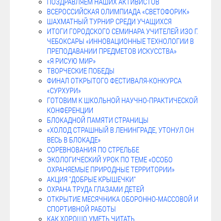
ПОЗДРАВЛЯЕМ НАШИХ АКТИВИСТОВ
ВСЕРОССИЙСКАЯ ОЛИМПИАДА «СВЕТОФОРИК»
ШАХМАТНЫЙ ТУРНИР СРЕДИ УЧАЩИХСЯ
ИТОГИ ГОРОДСКОГО СЕМИНАРА УЧИТЕЛЕЙ ИЗО Г.
ЧЕБОКСАРЫ «ИННОВАЦИОННЫЕ ТЕХНОЛОГИИ В
ПРЕПОДАВАНИИ ПРЕДМЕТОВ ИСКУССТВА»
«Я РИСУЮ МИР»
ТВОРЧЕСКИЕ ПОБЕДЫ
ФИНАЛ ОТКРЫТОГО ФЕСТИВАЛЯ-КОНКУРСА
«СУРХУРИ»
ГОТОВИМ К ШКОЛЬНОЙ НАУЧНО-ПРАКТИЧЕСКОЙ
КОНФЕРЕНЦИИ
БЛОКАДНОЙ ПАМЯТИ СТРАНИЦЫ
«ХОЛОД СТРАШНЫЙ В ЛЕНИНГРАДЕ, УТОНУЛ ОН
ВЕСЬ В БЛОКАДЕ»
СОРЕВНОВАНИЯ ПО СТРЕЛЬБЕ
ЭКОЛОГИЧЕСКИЙ УРОК ПО ТЕМЕ «ОСОБО
ОХРАНЯЕМЫЕ ПРИРОДНЫЕ ТЕРРИТОРИИ»
АКЦИЯ "ДОБРЫЕ КРЫШЕЧКИ"
ОХРАНА ТРУДА ГЛАЗАМИ ДЕТЕЙ
ОТКРЫТИЕ МЕСЯЧНИКА ОБОРОННО-МАССОВОЙ И
СПОРТИВНОЙ РАБОТЫ
КАК ХОРОШО УМЕТЬ ЧИТАТЬ