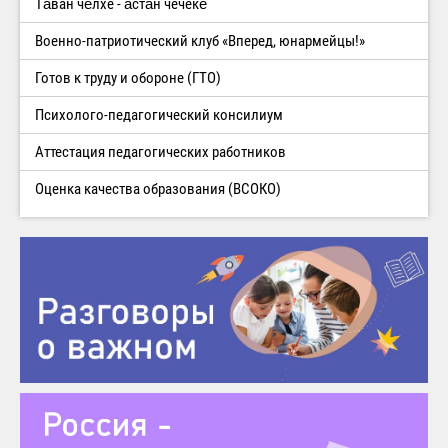
Тăван чĕлхе - ăстăн чечекĕ
Военно-патриотический клуб «Вперед, юнармейцы!»
Готов к труду и обороне (ГТО)
Психолого-педагогический консилиум
Аттестация педагогических работников
Оценка качества образования (ВСОКО)