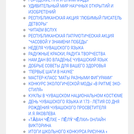
ГОРОДСКИЕ НПК И ОЛИМПИАДЫ
УДИВИТЕЛЬНЫЙ МИР НАУЧНЫХ ОТКРЫТИЙ И
ИЗОБРЕТЕНИЙ
РЕСПУБЛИКАНСКАЯ АКЦИЯ "ЛЮБИМЫЙ ПИСАТЕЛЬ
ДЕТВОРЫ"
ЧИТАЕМ ВСЛУХ
РЕСПУБЛИКАНСКАЯ ПАТРИОТИЧЕСКАЯ АКЦИЯ
"ЧАСОВОЙ У ЗНАМЕНИ ПОБЕДЫ"
НЕДЕЛЯ ЧУВАШСКОГО ЯЗЫКА
РАДУЖНЫЕ КРАСКИ, РАДУГА ТВОРЧЕСТВА
НАМ ДАН ВО ВЛАДЕНЬЕ ЧУВАШСКИЙ ЯЗЫК
ДОБРЫЕ СОВЕТЫ ДЛЯ ВАШЕГО ЗДОРОВЬЯ
"ПЕРВЫЕ ШАГИ В НАУКЕ"
МАСТЕР-КЛАСС "МАТЫ РАЗНЫМИ ФИГУРАМИ"
КОНКУРС ЭКОЛОГИЧЕСКОЙ МОДЫ «В РИТМЕ ЭКО-
СТИЛЯ»
КУКЛЫ В ЧУВАШСКОМ НАЦИОНАЛЬНОМ КОСТЮМЕ
ДЕНЬ ЧУВАШСКОГО ЯЗЫКА И 173 - ЛЕТИЯ СО ДНЯ
РОЖДЕНИЯ ЧУВАШСКОГО ПРОСВЕТИТЕЛЯ
И.Я.ЯКОВЛЕВА
«ТĂВАН ЧĔЛХЕ – ПĔЛŸ ЧĔЛХИ» ОНЛАЙН
ВИКТОРИНА
ИТОГИ ШКОЛЬНОГО КОНКУРСА РИСУНКА «