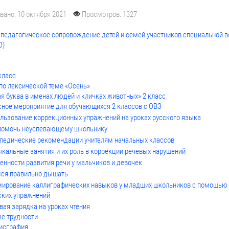
вано: 10 октября 2021
Просмотров: 1327
-педагогическое сопровождение детей и семей участников специальной 
О)
класс
по лексической теме «Осень»
я буква в именах людей и кличках животных» 2 класс
сное мероприятие для обучающихся 2 классов с ОВЗ
льзование коррекционных упражнений на уроках русского языка
помочь неуспевающему школьнику
педические рекомендации учителям начальных классов
кальные занятия и их роль в коррекции речевых нарушений
енности развития речи у мальчиков и девочек
ся правильно дышать
ирование каллиграфических навыков у младших школьников с помощью
ских упражнений
вая зарядка на уроках чтения
е трудности
Дисграфия