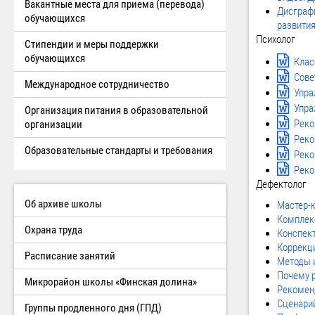
Вакантные места для приема (перевода)
Дисграфи
обучающихся
развити
Психолог
Стипендии и меры поддержки
обучающихся
Клас
Сове
Международное сотрудничество
Упра
Упра
Организация питания в образовательной
Реко
организации
Реко
Образовательные стандарты и требования
Реко
Реко
Дефектолог
Об архиве школы
Мастер-к
Комплек
Охрана труда
Конспек
Коррекц
Расписание занятий
Методы и
Почему р
Микрорайон школы «Финская долина»
Рекомен
Сценарий
Группы продленного дня (ГПД)