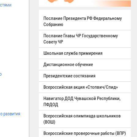
остями
Послание Президента РФ Федеральному
Собранию
Послание Главы ЧР Государственному
Совету ЧР
Школьная служба примирения
Дистанционное обучение
ю
Президентские состязания
Всероссийская акция «Стопвич/Спид»
Навигатор ДОД Чувашской Республики,
ПФДОД
о развития
Всероссийская олимпиада школьников
(ВОШ)
Всероссийские проверочные работы (ВПР)