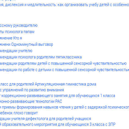
я, дислексия и медлительность: как организовать учебу детей с особенн
я
ссному руководителю
ты психолога папам
жнение Кто я
жнени Одноминутный выговор
мендации учителю
мендации психолога родителям пятиклассника
мендации родителям детей с повышенной сенсорной чувствительностью
мендации по работе с детьми с повышенной сенсорной чувствительность
ласс для родителей Артикуляционная гимнастика дома
с упражнений по развитию внимания
т коррекционно-развивающего занятия для обучающихся 1 класса
ионно-развивающие технологии РАС
 приемы формирования навыков чтения у детей с задержкой психическог
ебенок плохо говорит
дации учителя-дефектолога для родителей учащихся
 образовательного мероприятия для обучающихся 3 класса с ЗПР