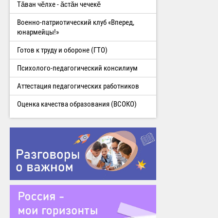
Тăван чĕлхе - ăстăн чечекĕ
Военно-патриотический клуб «Вперед,
юнармейцы!»
Готов к труду и обороне (ГТО)
Психолого-педагогический консилиум
Аттестация педагогических работников
Оценка качества образования (ВСОКО)