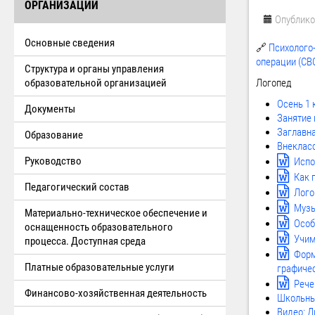
ОРГАНИЗАЦИИ
Опублико
Основные сведения
🔗
Психолого
операции (СВ
Структура и органы управления
образовательной организацией
Логопед
Осень 1 
Документы
Занятие 
Заглавна
Образование
Внеклас
Руководство
Испо
Как 
Педагогический состав
Лого
Музы
Материально-техническое обеспечение и
Особ
оснащенность образовательного
Учим
процесса. Доступная среда
Форм
Платные образовательные услуги
графиче
Рече
Финансово-хозяйственная деятельность
Школьны
Видео: 