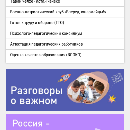
Тăван чĕлхе - ăстăн чечекĕ
Военно-патриотический клуб «Вперед, юнармейцы!»
Готов к труду и обороне (ГТО)
Психолого-педагогический консилиум
Аттестация педагогических работников
Оценка качества образования (ВСОКО)