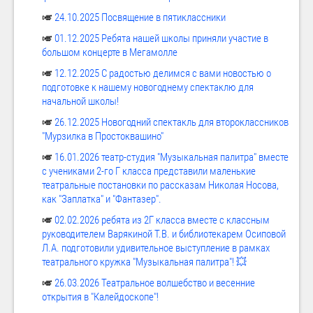
🎺
24.10.2025 Посвящение в пятиклассники
🎺
01.12.2025 Ребята нашей школы приняли участие в
большом концерте в Мегамолле
🎺
12.12.2025 С радостью делимся с вами новостью о
подготовке к нашему новогоднему спектаклю для
начальной школы!
🎺
26.12.2025 Новогодний спектакль для второклассников
"Мурзилка в Простоквашино"
🎺
16.01.2026 театр-студия "Музыкальная палитра" вместе
с учениками 2-го Г класса представили маленькие
театральные постановки по рассказам Николая Носова,
как "Заплатка" и "Фантазер".
🎺
02.02.2026 ребята из 2Г класса вместе с классным
руководителем Варякиной Т.В. и библиотекарем Осиповой
Л.А. подготовили удивительное выступление в рамках
театрального кружка "Музыкальная палитра"! 💥
🎺
26.03.2026 Театральное волшебство и весенние
открытия в "Калейдоскопе"!