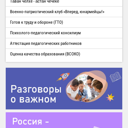
Тăван чĕлхе - ăстăн чечекĕ
Военно-патриотический клуб «Вперед, юнармейцы!»
Готов к труду и обороне (ГТО)
Психолого-педагогический консилиум
Аттестация педагогических работников
Оценка качества образования (ВСОКО)