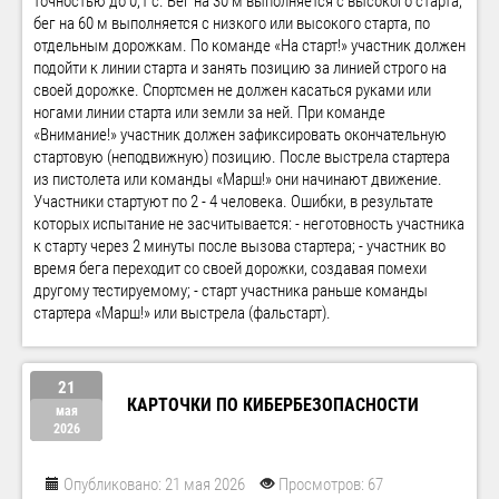
точностью до 0,1 с. Бег на 30 м выполняется с высокого старта,
бег на 60 м выполняется с низкого или высокого старта, по
отдельным дорожкам. По команде «На старт!» участник должен
подойти к линии старта и занять позицию за линией строго на
своей дорожке. Спортсмен не должен касаться руками или
ногами линии старта или земли за ней. При команде
«Внимание!» участник должен зафиксировать окончательную
стартовую (неподвижную) позицию. После выстрела стартера
из пистолета или команды «Марш!» они начинают движение.
Участники стартуют по 2 - 4 человека. Ошибки, в результате
которых испытание не засчитывается: - неготовность участника
к старту через 2 минуты после вызова стартера; - участник во
время бега переходит со своей дорожки, создавая помехи
другому тестируемому; - старт участника раньше команды
стартера «Марш!» или выстрела (фальстарт).
21
КАРТОЧКИ ПО КИБЕРБЕЗОПАСНОСТИ
мая
2026
Опубликовано: 21 мая 2026
Просмотров: 67