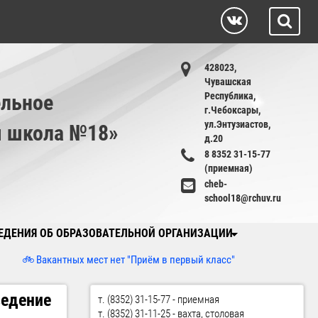
428023,
Чувашская
льное
Республика,
г.Чебоксары,
ул.Энтузиастов,
я школа №18»
д.20
8 8352 31-15-77
(приемная)
cheb-
school18@rchuv.ru
ЕДЕНИЯ ОБ ОБРАЗОВАТЕЛЬНОЙ ОРГАНИЗАЦИИ
антных мест нет "Приём в первый класс"
ведение
т. (8352) 31-15-77 - приемная
т. (8352) 31-11-25 - вахта, столовая