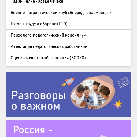
Тăван чĕлхе - ăстăн чечекĕ
Военно-патриотический клуб «Вперед, юнармейцы!»
Готов к труду и обороне (ГТО)
Психолого-педагогический консилиум
Аттестация педагогических работников
Оценка качества образования (ВСОКО)