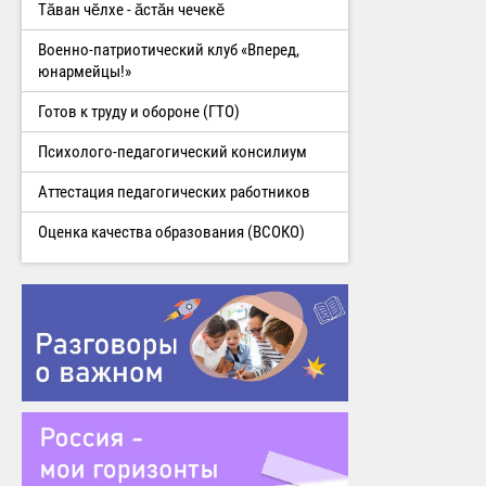
Тăван чĕлхе - ăстăн чечекĕ
Военно-патриотический клуб «Вперед,
юнармейцы!»
Готов к труду и обороне (ГТО)
Психолого-педагогический консилиум
Аттестация педагогических работников
Оценка качества образования (ВСОКО)