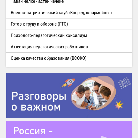
Тăван чĕлхе - ăстăн чечекĕ
Военно-патриотический клуб «Вперед, юнармейцы!»
Готов к труду и обороне (ГТО)
Психолого-педагогический консилиум
Аттестация педагогических работников
Оценка качества образования (ВСОКО)