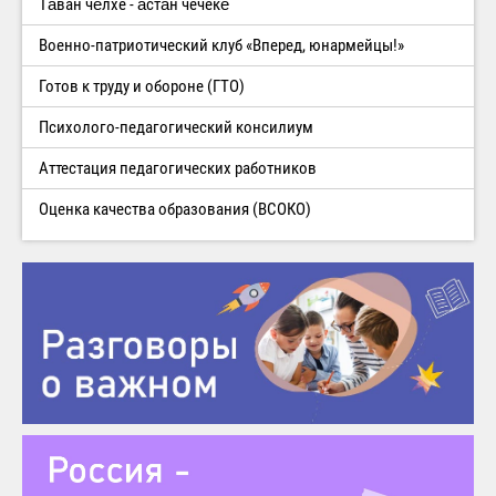
Тăван чĕлхе - ăстăн чечекĕ
Военно-патриотический клуб «Вперед, юнармейцы!»
Готов к труду и обороне (ГТО)
Психолого-педагогический консилиум
Аттестация педагогических работников
Оценка качества образования (ВСОКО)