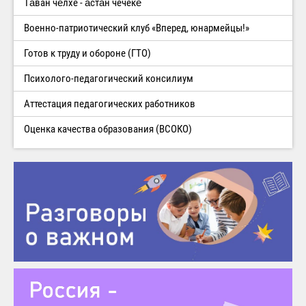
Тăван чĕлхе - ăстăн чечекĕ
Военно-патриотический клуб «Вперед, юнармейцы!»
Готов к труду и обороне (ГТО)
Психолого-педагогический консилиум
Аттестация педагогических работников
Оценка качества образования (ВСОКО)