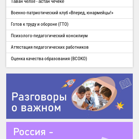
Тăван чĕлхе - ăстăн чечекĕ
Военно-патриотический клуб «Вперед, юнармейцы!»
Готов к труду и обороне (ГТО)
Психолого-педагогический консилиум
Аттестация педагогических работников
Оценка качества образования (ВСОКО)