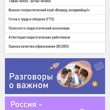
Тăван чĕлхе - ăстăн чечекĕ
Военно-патриотический клуб «Вперед, юнармейцы!»
Готов к труду и обороне (ГТО)
Психолого-педагогический консилиум
Аттестация педагогических работников
Оценка качества образования (ВСОКО)